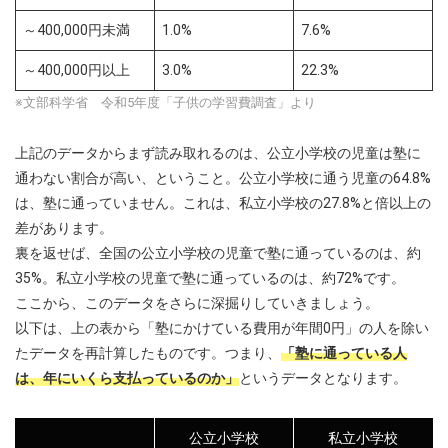
～400,000円未満
1.0%
7.6%
～400,000円以上
3.0%
22.3%
※文部科学省 令和5年度「子供の学習費調査」より
上記のデータからまず読み取れるのは、公立小学校の児童は塾に
通わない割合が高い、ということ。公立小学校に通う児童の64.8%
は、塾に通っていません。これは、私立小学校の27.8%と倍以上の
差があります。
裏を返せば、全国の公立小学校の児童で塾に通っているのは、約
35%。私立小学校の児童で塾に通っているのは、約72%です。
ここから、このデータをさらに深掘りしていきましょう。
以下は、上の表から「塾にかけている費用が年間0円」の人を除い
たデータを再計算したものです。つまり、
「塾に通っている人
は、年にいくら支払っているのか」
というデータとなります。
公立小学校
私立小学校