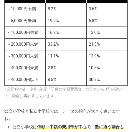
～10,000円未満
8.2%
3.6%
～5,0000円未満
19.9%
6.8%
～100,000円未満
16.2%
13.0%
～200,000円未満
33.2%
21.5%
～300,000円未満
11.1%
13.9%
～400,000円未満
2.8%
10.5%
～400,000円以上
8.5%
30.9%
※文部科学省 令和5年度「子供の学習費調査」の分布から0円を除い
て、独自に再計算しています。
公立小学校と私立小学校では、データの傾向が大きく違います
ね。
公立小学校は
低額～中額の費用帯が中心
で、
塾に通う割合も