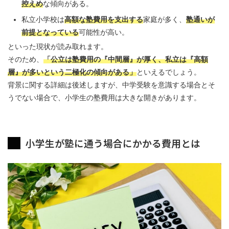
控えめ
な傾向がある。
私立小学校は
高額な塾費用を支出する
家庭が多く、
塾通いが
前提となっている
可能性が高い。
といった現状が読み取れます。
そのため、
「公立は塾費用の『中間層』が厚く、私立は『高額
層』が多いという二極化の傾向がある」
といえるでしょう。
背景に関する詳細は後述しますが、中学受験を意識する場合とそ
うでない場合で、小学生の塾費用は大きな開きがあります。
小学生が塾に通う場合にかかる費用とは