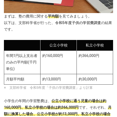
まずは、塾の費用に関する
平均額
を見てみましょう。
以下は、文部科学省が行った、
令和5年度子供の学習費調査
の結果
です。
公立小学校
私立小学校
年間1円以上支出者
約160,000円
約366,000円
のみの平均額(千円
単位)
月額平均額
約13,000円
約30,000円
※ 文部科学省 令和5年度「子供の学習費調査」より計算
小学生の年間の学習塾費は、
公立小学校に通う児童の場合は約
160,000円、私立小学校の場合は約366,000円
です。それぞれ、
月
額に換算した場合、
公立小学校
が約13,000円、私立
小学校
の場合