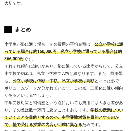
大切です。
まとめ
小学生が塾に通う場合、その費用の平均金額は、
公立小学校に通
っている場合は約160,000円、私立小学校に通っている場合は約
366,000円
です。
それぞれ傾向に違いがあり、塾に通っている比率からして、公立
小学校で約35%、私立小学校で72%と異なります。また、費用帯
も、
公立小学校は低額～中額、私立
小学校
は高額
といった形で、
ボリュームゾーンが分かれています。この点、二極化に近い傾向
があるといえるでしょう。
中学受験対策と補習塾という点においても費用には大きな差があ
り、その差は数十万円に及ぶこともあります。
学校の授業につい
ていくことを目的とするのか、中学受験対策を目的とするのか
で、塾で受ける授業の内容が明確に異なる
ためです。