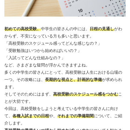
初めての高校受験、
中学生の皆さんの中には、
日程の見通し
がわ
からず、不安になっている方も多いと思います。
「高校受験のスケジュール感ってどんな感じなの？」
「受験勉強はいつから始めればいいの？」
「入試ってどんな仕組みなの？」
など、さまざまな疑問が浮かんできますよね。
多くの中学生の皆さんにとって、高校受験は人生における山場の
一つ。その攻略には、
長期的な視点と、計画的な準備
が求められ
ます。
そしてそのためにはまず、
高校受験のスケジュール感をつかむ
こ
とが大切です。
今回は、高校受験をしようと考えている中学生の皆さんに向け
て、
各種入試までの日程
や、
それまでの準備期間
について、ご紹
介します。