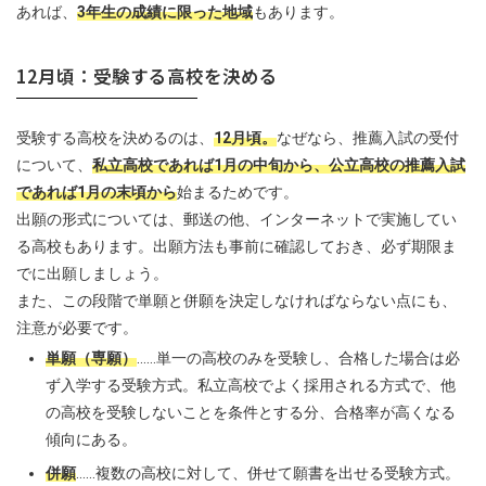
あれば、
3年生の成績に限った地域
もあります。
12月頃：受験する高校を決める
受験する高校を決めるのは、
12月頃。
なぜなら、推薦入試の受付
について、
私立高校であれば1月の中旬から、公立高校の推薦入試
であれば1月の末頃から
始まるためです。
出願の形式については、郵送の他、インターネットで実施してい
る高校もあります。出願方法も事前に確認しておき、必ず期限ま
でに出願しましょう。
また、この段階で単願と併願を決定しなければならない点にも、
注意が必要です。
単願（専願）
……単一の高校のみを受験し、合格した場合は必
ず入学する受験方式。私立高校でよく採用される方式で、他
の高校を受験しないことを条件とする分、合格率が高くなる
傾向にある。
併願
……複数の高校に対して、併せて願書を出せる受験方式。