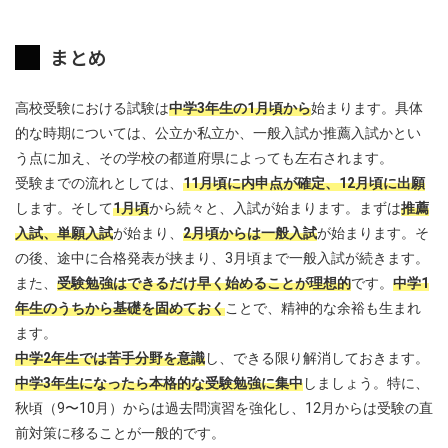
まとめ
高校受験における試験は
中学3年生の1月頃から
始まります。具体
的な時期については、公立か私立か、一般入試か推薦入試かとい
う点に加え、その学校の都道府県によっても左右されます。
受験までの流れとしては、
11月頃に内申点が確定、12月頃に出願
します。そして
1月頃
から続々と、入試が始まります。まずは
推薦
入試、単願入試
が始まり、
2月頃からは一般入試
が始まります。そ
の後、途中に合格発表が挟まり、3月頃まで一般入試が続きます。
また、
受験勉強はできるだけ早く始めることが理想的
です。
中学1
年生のうちから基礎を固めておく
ことで、精神的な余裕も生まれ
ます。
中学2年生では苦手分野を意識
し、できる限り解消しておきます。
中学3年生になったら本格的な受験勉強に集中
しましょう。特に、
秋頃（9〜10月）からは過去問演習を強化し、12月からは受験の直
前対策に移ることが一般的です。