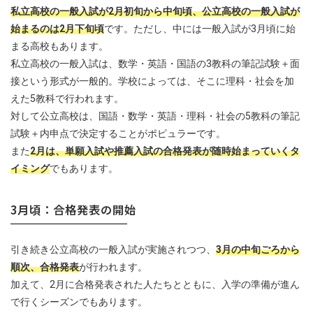
私立高校の一般入試が2月初旬から中旬頃、公立高校の一般入試が
始まるのは2月下旬頃
です。ただし、中には一般入試が3月頃に始
まる高校もあります。
私立高校の一般入試は、数学・英語・国語の3教科の筆記試験＋面
接という形式が一般的。学校によっては、そこに理科・社会を加
えた5教科で行われます。
対して公立高校は、国語・数学・英語・理科・社会の5教科の筆記
試験＋内申点で決定することがポピュラーです。
また
2月は、単願入試や推薦入試の合格発表が随時始まっていくタ
イミング
でもあります。
3月頃：合格発表の開始
引き続き公立高校の一般入試が実施されつつ、
3月の中旬ごろから
順次、合格発表
が行われます。
加えて、2月に合格発表された人たちとともに、入学の準備が進ん
で行くシーズンでもあります。