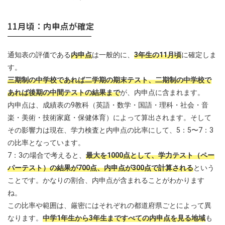
11月頃：内申点が確定
通知表の評価である
内申点
は一般的に、
3年生の11月頃
に確定しま
す。
三期制の中学校であれば二学期の期末テスト、二期制の中学校で
あれば後期の中間テストの結果まで
が、内申点に含まれます。
内申点は、成績表の9教科（英語・数学・国語・理科・社会・音
楽・美術・技術家庭・保健体育）によって算出されます。そして
その影響力は現在、学力検査と内申点の比率にして、5：5〜7：3
の比率となっています。
7：3の場合で考えると、
最大を1000点として、学力テスト（ペー
パーテスト）の結果が700点、内申点が300点で計算される
という
ことです。かなりの割合、内申点が含まれることがわかります
ね。
この比率や範囲は、厳密にはそれぞれの都道府県ごとによって異
なります。
中学1年生から3年生まですべての内申点を見る地域
も