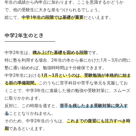
年生の成績から内申点に加わります。ここを意識するかどうか
で、他の受験生に大きな差をつけられるでしょう。
総じて、
中学1年生の段階では基礎が重要
だといえます。
中学2年生のとき
中学2年生は、
積み上げた基礎を固める段階
です。
特に塾を利用する場合、2年生の冬から春にかけた1月～3月の間に
塾に通い始めれば、勉強時時間は十分確保できます。
中学2年生における
1月～3月というのは、受験勉強が本格的に始ま
る前の準備期間。
このうちに苦手科目や苦手な単元を克服してお
くことで、中学3年生に進級した後の勉強や受験対策に、スムーズ
に取りかかれます。
反対に、この時期を逃すと、
苦手を残したまま受験対策に突入す
る
こととなりかねません。
そのため、中学2年生のうちは、
これまでの復習にも注力すべき時
期
であるといえます。